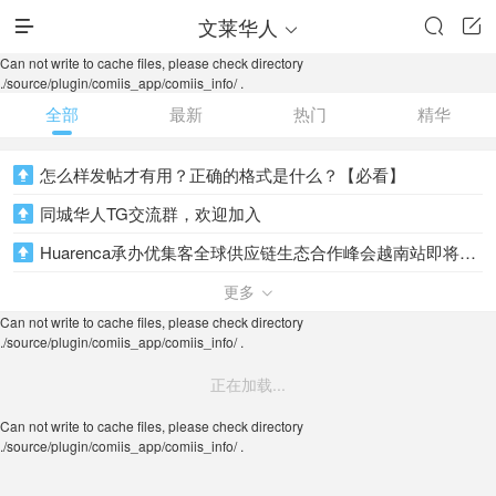
文莱华人




Can not write to cache files, please check directory
./source/plugin/comiis_app/comiis_info/ .
全部
最新
热门
精华
怎么样发帖才有用？正确的格式是什么？【必看】

同城华人TG交流群，欢迎加入

Huarenca承办优集客全球供应链生态合作峰会越南站即将举行

HuaRenCa承办CESS DAO 韩国大会圆满成功
更多


Can not write to cache files, please check directory
HuaRenCa与捷途会务联合承办的优集客全球供应链大会在越南成功举办！

./source/plugin/comiis_app/comiis_info/ .
信息全球置顶，首页推荐，80美元/一周！欢迎下单

正在加载...
Can not write to cache files, please check directory
./source/plugin/comiis_app/comiis_info/ .