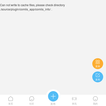
Can not write to cache files, please check directory
./source/plugin/comiis_app/comiis_info/ .

菜单

发布





首页
社区
发布
资讯
我的